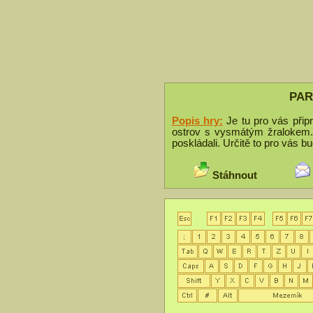
PAR
Popis hry:
Je tu pro vás přip
ostrov s vysmátým žralokem. 
poskládali. Určitě to pro vás b
Stáhnout