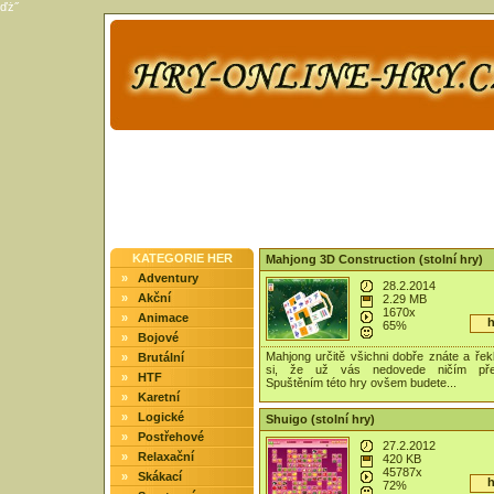
ďż˝
KATEGORIE HER
Mahjong 3D Construction (stolní hry)
»
Adventury
28.2.2014
»
Akční
2.29 MB
1670x
»
Animace
h
65%
»
Bojové
Mahjong určitě všichni dobře znáte a řekl
»
Brutální
si, že už vás nedovede ničím přek
»
HTF
Spuštěním této hry ovšem budete...
»
Karetní
»
Logické
Shuigo (stolní hry)
»
Postřehové
27.2.2012
»
Relaxační
420 KB
45787x
»
Skákací
h
72%