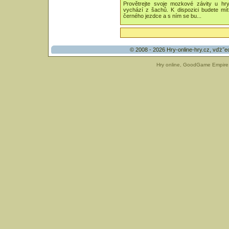
Provětrejte svoje mozkové závity u hry
vychází z šachů. K dispozici budete mí
černého jezdce a s ním se bu...
© 2008 - 2026
Hry-online-hry.cz
, vďż˝e
Hry online
,
GoodGame Empire