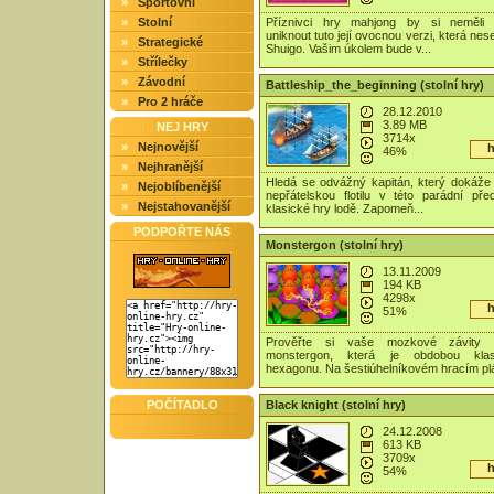
»
Sportovní
»
Stolní
Příznivci hry mahjong by si neměli 
uniknout tuto její ovocnou verzi, která ne
»
Strategické
Shuigo. Vašim úkolem bude v...
»
Střílečky
»
Závodní
Battleship_the_beginning (stolní hry)
»
Pro 2 hráče
28.12.2010
3.89 MB
NEJ HRY
3714x
»
Nejnovější
h
46%
»
Nejhranější
Hledá se odvážný kapitán, který dokáže 
»
Nejoblíbenější
nepřátelskou flotilu v této parádní pře
»
Nejstahovanější
klasické hry lodě. Zapomeň...
PODPOŘTE NÁS
Monstergon (stolní hry)
13.11.2009
194 KB
4298x
h
51%
Prověřte si vaše mozkové závity
monstergon, která je obdobou klas
hexagonu. Na šestiúhelníkovém hracím plá
POČÍTADLO
Black knight (stolní hry)
24.12.2008
613 KB
3709x
h
54%