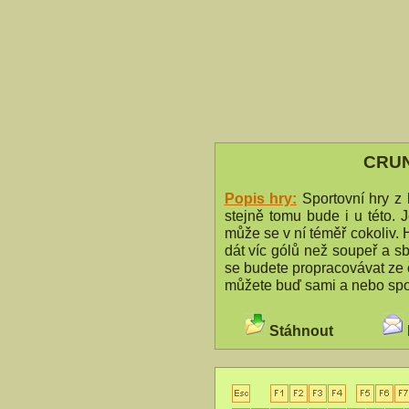
CRUN
Popis hry:
Sportovní hry z
stejně tomu bude i u této.
může se v ní téměř cokoliv. 
dát víc gólů než soupeř a sb
se budete propracovávat ze č
můžete buď sami a nebo spo
Stáhnout