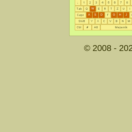
W
A
S
D
G
H
J
© 2008 - 20