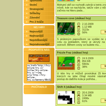
»
Sportovní
»
Stolní
Mohutní obři se rozhodli zahrát si tetris z
místě, kde se nacházíte, takže vám z nič
»
Strategické
začnou na hlavu pada...
»
Střílečky
»
Závodní
Treasure cove (skákací hry)
»
Pro 2 hráče
2.10.2009
1.12 MB
NEJ HRY
3123x
»
Nejnovější
h
56%
»
Nejhranější
S pirátským papouškem se vydáte ne d
»
Nejoblíbenější
cetu za pokladem, který je ukrytý na
»
Nejstahovanější
ostrově. Během cesty se budete mu...
PODPOŘTE NÁS
Frizzle Fraz (skákací hry)
24.9.2009
854 KB
5903x
h
38%
U této hry si můžeš proskákat 25 lev
kterých na tebe číhají mnohé nástrah
postup do dalšího kola je potřeba...
POČÍTADLO
Shift 4 (skákací hry)
20.6.2009
3.34 MB
2498x
h
61%