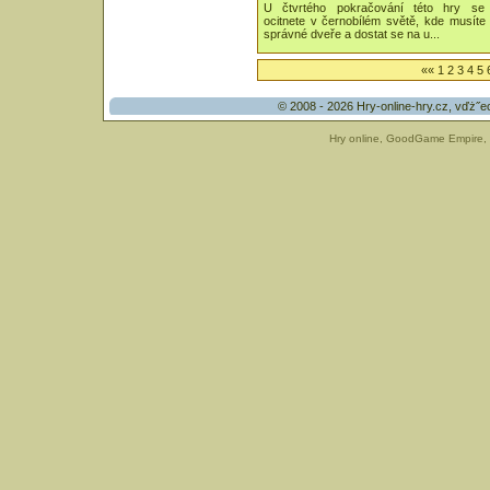
U čtvrtého pokračování této hry se
ocitnete v černobílém světě, kde musíte n
správné dveře a dostat se na u...
««
1
2
3
4
5
© 2008 - 2026
Hry-online-hry.cz
, vďż˝e
Hry online
,
GoodGame Empire
,