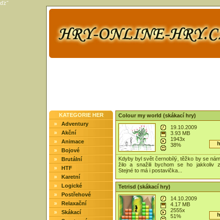
ďż˝
KATEGORIE HER
Colour my world (skákací hry)
»
Adventury
19.10.2009
»
Akční
3.93 MB
1943x
»
Animace
h
38%
»
Bojové
Kdyby byl svět černobílý, těžko by se ná
»
Brutální
žilo a snažili bychom se ho jakkoliv zp
»
HTF
Stejné to má i postavička...
»
Karetní
»
Logické
Tetrisd (skákací hry)
»
Postřehové
14.10.2009
»
Relaxační
4.17 MB
2555x
»
Skákací
h
51%