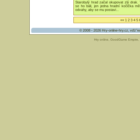
Starobylý hrad začal okupovat zlý drak. 
se ho báli, jen jedna hradní kočička mě
odvahy, aby se mu postavi...
««
1
2
3
4
5
© 2008 - 2026
Hry-online-hry.cz
, vďż˝e
Hry online
,
GoodGame Empire
,