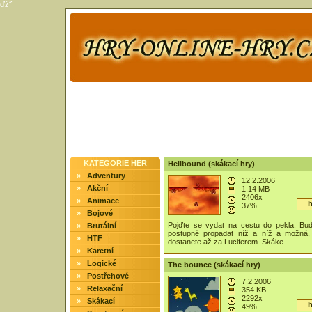
ďż˝
KATEGORIE HER
Hellbound (skákací hry)
»
Adventury
12.2.2006
»
Akční
1.14 MB
2406x
»
Animace
h
37%
»
Bojové
Pojďte se vydat na cestu do pekla. Bu
»
Brutální
postupně propadat níž a níž a možná,
»
HTF
dostanete až za Luciferem. Skáke...
»
Karetní
»
Logické
The bounce (skákací hry)
»
Postřehové
7.2.2006
»
Relaxační
354 KB
2292x
»
Skákací
h
49%