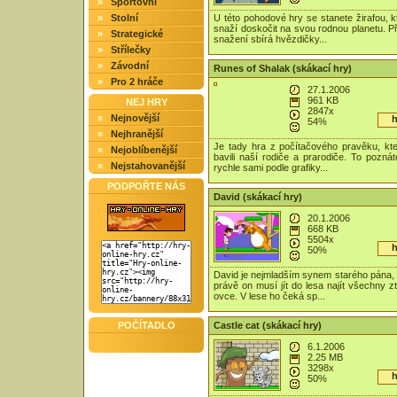
»
Sportovní
»
Stolní
U této pohodové hry se stanete žirafou, k
snaží doskočit na svou rodnou planetu. P
»
Strategické
snažení sbírá hvězdičky...
»
Střílečky
»
Závodní
Runes of Shalak (skákací hry)
»
Pro 2 hráče
27.1.2006
961 KB
NEJ HRY
2847x
»
Nejnovější
h
54%
»
Nejhranější
Je tady hra z počítačového pravěku, kt
»
Nejoblíbenější
bavili naší rodiče a prarodiče. To poznát
»
Nejstahovanější
rychle sami podle grafiky...
PODPOŘTE NÁS
David (skákací hry)
20.1.2006
668 KB
5504x
h
50%
David je nejmladším synem starého pána, 
právě on musí jít do lesa najít všechny z
ovce. V lese ho čeká sp...
POČÍTADLO
Castle cat (skákací hry)
6.1.2006
2.25 MB
3298x
h
50%