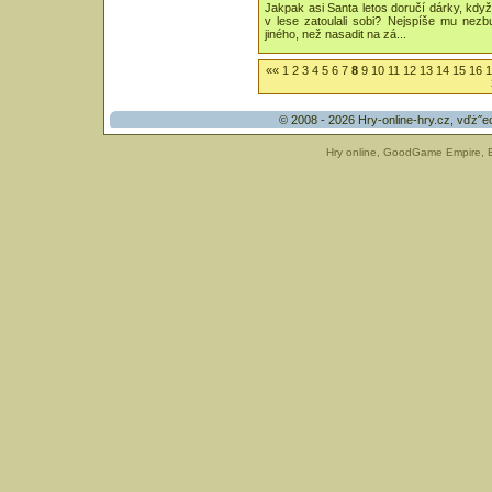
Jakpak asi Santa letos doručí dárky, kdy
v lese zatoulali sobi? Nejspíše mu nezb
jiného, než nasadit na zá...
««
1
2
3
4
5
6
7
8
9
10
11
12
13
14
15
16
1
© 2008 - 2026
Hry-online-hry.cz
, vďż˝e
Hry online
,
GoodGame Empire
,