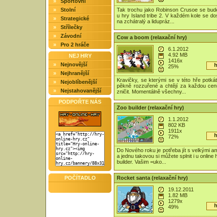
»
Sportovní
»
Stolní
Tak trochu jako Robinson Crusoe se budet
u hry Island tribe 2. V každém kole se do
»
Strategické
na zchátralý a lidupráz...
»
Střílečky
»
Závodní
Cow a boom (relaxační hry)
»
Pro 2 hráče
6.1.2012
4.92 MB
NEJ HRY
1416x
»
Nejnovější
h
25%
»
Nejhranější
Kravičky, se kterými se v této hře potkát
»
Nejoblíbenější
pěkně rozzuřené a chtějí za každou ce
»
Nejstahovanější
zničit. Momentálně všechny...
PODPOŘTE NÁS
Zoo builder (relaxační hry)
1.1.2012
802 KB
1911x
h
72%
Do Nového roku je potřeba jít s velkými a
a jednu takovou si můžete splnit i u online
builder. Vašim =uko...
POČÍTADLO
Rocket santa (relaxační hry)
19.12.2011
1.82 MB
1279x
h
49%