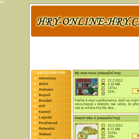
ďż˝
KATEGORIE HER
My dear boss (relaxační hry)
»
Adventury
22.2.2012
»
Akční
4.18 MB
1371x
»
Animace
h
31%
»
Bojové
Patříte-li mezi zaměstnance, kteří se svý
»
Brutální
nevycházejí v dobrém, tak vězte, že pře
»
HTF
vás je určena hra My dea...
»
Karetní
»
Logické
Island tribe 2 (relaxační hry)
»
Postřehové
10.2.2012
»
Relaxační
6.71 MB
3124x
»
Skákací
h
33%