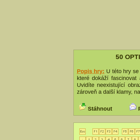
50 OPT
Popis hry:
U této hry se
které dokáží fascinovat
Uvidíte neexistující obr
zároveň a další klamy, na
Stáhnout