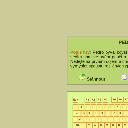
PED
Popis hry:
Pedro býval kdysi 
sedím sám ve svém gauči a ba
Nedejte na prvním dojem a chví
vymyslet spoustu rozličných z
Stáhnout