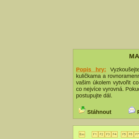
MA
Popis hry:
Vyzkoušej
kuličkama a rovnorame
vašim úkolem vytvořit co
co nejvíce vyrovná. Poku
postupujte dál.
Stáhnout