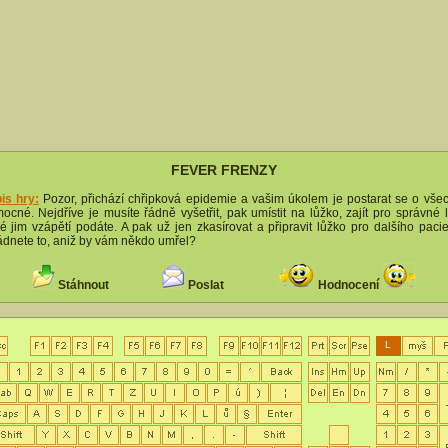
FEVER FRENZY
is hry:
Pozor, přichází chřipková epidemie a vašim úkolem je postarat se o vše
ocné. Nejdříve je musíte řádně vyšetřit, pak umístit na lůžko, zajít pro správné l
ré jim vzápětí podáte. A pak už jen zkasírovat a připravit lůžko pro dalšího pacie
ádnete to, aniž by vám někdo umřel?
Stáhnout
Poslat
Hodnocení
L