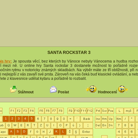
SANTA ROCKSTAR 3
is hry:
Je spousta věcí, bez kterých by Vánoce nebyly Vánocema a hudba rozh
ří mezi ně. U online hry Santa rockstar 3 dostanete možnost to pořádně rozje
očním rytmu v notoricky známých skladbách. Na výběr máte ze tří obtížnosti, při n
i ti nejlejpší z vás zavaří své prsta. Zároveň na vás čeká buď klasické ovládání, a neb
ete z klavesnice udělat kytaru a pořádně to rozbalit.
Stáhnout
Poslat
Hodnocení
1
2
3
4
5
A
S
D
K
L