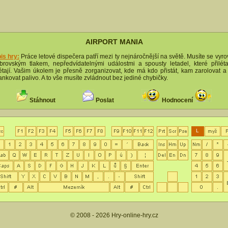
AIRPORT MANIA
is hry:
Práce letové dispečera patří mezi ty nejnáročnější na světě. Musíte se vyro
brovským tlakem, nepředvídatelnými událostmi a spousty letadel, které přiléta
étají. Vašim úkolem je přesně zorganizovat, kde má kdo přistát, kam zarolovat a
ankovat palivo. A to vše musíte zvládnout bez jediné chybičky.
Stáhnout
Poslat
Hodnocení
L
© 2008 - 2026
Hry-online-hry.cz