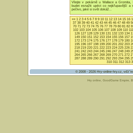
Vítejte v pekárně u Wallace a Gromita,
budet esnažit upéct co nejkřupavější a n
pečivo, jaké si svět dokáž...
««
1
2
3
4
5
6
7
8
9
10
11
12
13
14
15
16
1
37
38
39
40
41
42
43
44
45
46
47
48
49
5
70
71
72
73
74
75
76
77
78
79
80
81
82
8
102
103
104
105
106
107
108
109
110
11
126
127
128
129
130
131
132
133
134
1
149
150
151
152
153
154
155
156
157
1
172
173
174
175
176
177
178
179
180
1
195
196
197
198
199
200
201
202
203
2
218
219
220
221
222
223
224
225
226
2
241
242
243
244
245
246
247
248
249
2
264
265
266
267
268
269
270
271
272
2
287
288
289
290
291
292
293
294
295
2
310
311
312
313
3
© 2008 - 2026
Hry-online-hry.cz
, vďż˝e
Hry online
,
GoodGame Empire
,
B