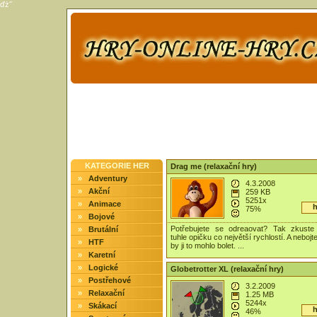
ďż˝
KATEGORIE HER
Drag me (relaxační hry)
»
Adventury
4.3.2008
»
Akční
259 KB
5251x
»
Animace
h
75%
»
Bojové
Potřebujete se odreaovat? Tak zkuste 
»
Brutální
tuhle opičku co největší rychlostí. A nebojt
»
HTF
by ji to mohlo bolet. ...
»
Karetní
»
Logické
Globetrotter XL (relaxační hry)
»
Postřehové
3.2.2009
»
Relaxační
1.25 MB
5244x
»
Skákací
h
46%