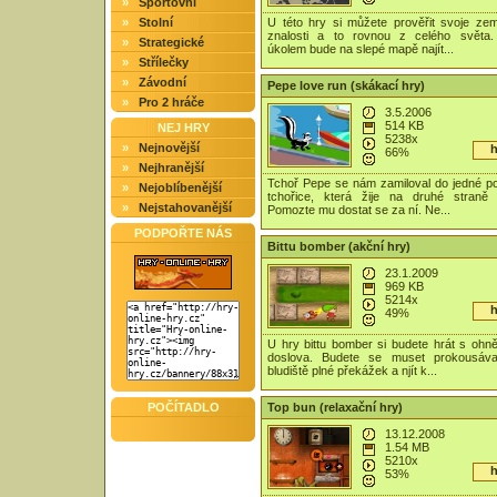
»
Sportovní
»
Stolní
U této hry si můžete prověřit svoje ze
znalosti a to rovnou z celého světa.
»
Strategické
úkolem bude na slepé mapě najít...
»
Střílečky
»
Závodní
Pepe love run (skákací hry)
»
Pro 2 hráče
3.5.2006
514 KB
NEJ HRY
5238x
»
Nejnovější
h
66%
»
Nejhranější
Tchoř Pepe se nám zamiloval do jedné p
»
Nejoblíbenější
tchořice, která žije na druhé straně
»
Nejstahovanější
Pomozte mu dostat se za ní. Ne...
PODPOŘTE NÁS
Bittu bomber (akční hry)
23.1.2009
969 KB
5214x
h
49%
U hry bittu bomber si budete hrát s ohn
doslova. Budete se muset prokousáva
bludiště plné překážek a njít k...
POČÍTADLO
Top bun (relaxační hry)
13.12.2008
1.54 MB
5210x
h
53%