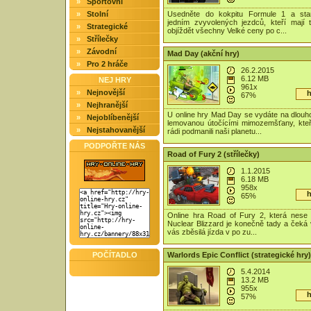
»
Sportovní
»
Stolní
Usedněte do kokpitu Formule 1 a sta
jedním zvyvolených jezdců, kteří mají 
»
Strategické
objíždět všechny Velké ceny po c...
»
Střílečky
»
Závodní
Mad Day (akční hry)
»
Pro 2 hráče
26.2.2015
6.12 MB
NEJ HRY
961x
»
Nejnovější
h
67%
»
Nejhranější
U online hry Mad Day se vydáte na dlouh
»
Nejoblíbenější
lemovanou útočícími mimozemšťany, kteř
»
Nejstahovanější
rádi podmanili naši planetu...
PODPOŘTE NÁS
Road of Fury 2 (střílečky)
1.1.2015
6.18 MB
958x
h
65%
Online hra Road of Fury 2, která nese p
Nuclear Blizzard je konečně tady a čeká 
vás zběsilá jízda v po zu...
POČÍTADLO
Warlords Epic Conflict (strategické hry)
5.4.2014
13.2 MB
955x
h
57%