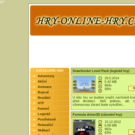
ďż˝
KATEGORIE HER
Drawfender Level Pack (logické hry)
»
Adventury
29.5.2014
»
Akční
5.42 MB
964x
»
Animace
h
58%
»
Bojové
U této hry se budete snažit zachránit kr
»
Brutální
před likvidací. Vaší jedinou, ale z
»
HTF
všemocnou zbraní bude vytvářen...
»
Karetní
»
Logické
Formula driver3D (závodní hry)
»
Postřehové
15.12.2012
»
Relaxační
6.89 MB
962x
»
Skákací
h
63%