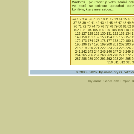
Warlords Epic Coflict je velmi zdařilá onl
ve které se ocitnete uprostřed obro
konfliktu, který mezi sebou...
««
1
2
3
4
5
6
7
8
9
10
11
12
13
14
15
16
1
37
38
39
40
41
42
43
44
45
46
47
48
49
5
70
71
72
73
74
75
76
77
78
79
80
81
82
8
102
103
104
105
106
107
108
109
110
11
126
127
128
129
130
131
132
133
134
1
149
150
151
152
153
154
155
156
157
1
172
173
174
175
176
177
178
179
180
1
195
196
197
198
199
200
201
202
203
2
218
219
220
221
222
223
224
225
226
2
241
242
243
244
245
246
247
248
249
2
264
265
266
267
268
269
270
271
272
2
287
288
289
290
291
292
293
294
295
2
310
311
312
313
3
© 2008 - 2026
Hry-online-hry.cz
, vďż˝e
Hry online
,
GoodGame Empire
,
B