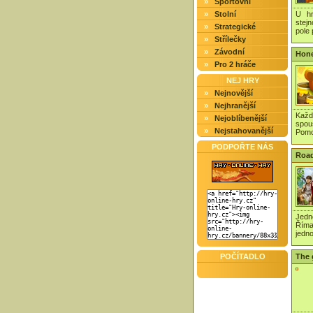
»
Sportovní
»
Stolní
U hr
stej
»
Strategické
pole
»
Střílečky
»
Závodní
Hone
»
Pro 2 hráče
NEJ HRY
»
Nejnovější
»
Nejhranější
Každ
»
Nejoblíbenější
spou
»
Nejstahovanější
Pomo
PODPOŘTE NÁS
Road
Jedn
Říma
jedno
POČÍTADLO
The 