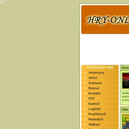
ďż˝
KATEGORIE HER
Exmo
»
Adventury
»
Akční
»
Animace
»
Bojové
Vyde
»
Brutální
vesn
»
HTF
a srt
»
Karetní
»
Logické
Side 
»
Postřehové
»
Relaxační
»
Skákací