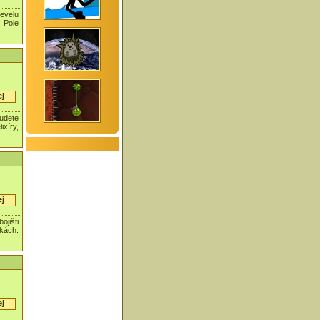
evelu
 Pole
ej
udete
ixíry,
ej
ojišti
kách.
ej