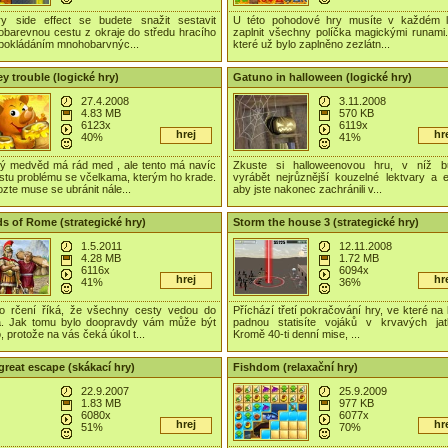
y side effect se budete snažit sestavit
U této pohodové hry musíte v každém l
nobarevnou cestu z okraje do středu hracího
zaplnit všechny políčka magickými runami.
 pokládáním mnohobarvnýc...
které už bylo zaplněno zezlátn...
y trouble (logické hry)
Gatuno in halloween (logické hry)
27.4.2008
3.11.2008
4.83 MB
570 KB
6123x
6119x
hrej
hr
40%
41%
ý medvěd má rád med , ale tento má navíc
Zkuste si halloweenovou hru, v níž b
stu problému se včelkama, kterým ho krade.
vyrábět nejrůznější kouzelné lektvary a el
zte muse se ubránit nále...
aby jste nakonec zachránili v...
s of Rome (strategické hry)
Storm the house 3 (strategické hry)
1.5.2011
12.11.2008
4.28 MB
1.72 MB
6116x
6094x
hrej
hr
41%
36%
o rčení říká, že všechny cesty vedou do
Příchází třetí pokračování hry, ve které na b
. Jak tomu bylo doopravdy vám může být
padnou statisíte vojáků v krvavých jat
, protože na vás čeká úkol t...
Kromě 40-ti denní mise, ...
great escape (skákací hry)
Fishdom (relaxační hry)
22.9.2007
25.9.2009
1.83 MB
977 KB
6080x
6077x
hrej
hr
51%
70%