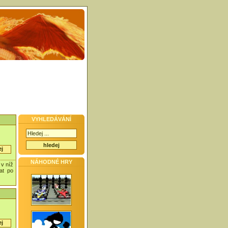
VYHLEDÁVÁNÍ
hledej
ej
NÁHODNÉ HRY
 v níž
at po
ej