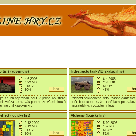
rtis 2 (adventury)
Indestructo tank AE (skákací hry)
4.6.2008
6.4.2008
4.92 MB
2.75 MB
6181x
6131x
hrej
hr
50%
45%
jte se na tajemnou pouť v jedné opuštěné
Přichází pokračování této úžasné gamesky,
ici. Hrůza se na vás pohrne ze všech koutů
opět budete se svým tančíkem poskakov
ach je cítit každým kro...
nepřátelských vozidlech, leta...
effect (logické hry)
Alchemy (logické hry)
9.12.2009
5.10.2005
2.12 MB
159 KB
6131x
6128x
hrej
hr
30%
51%