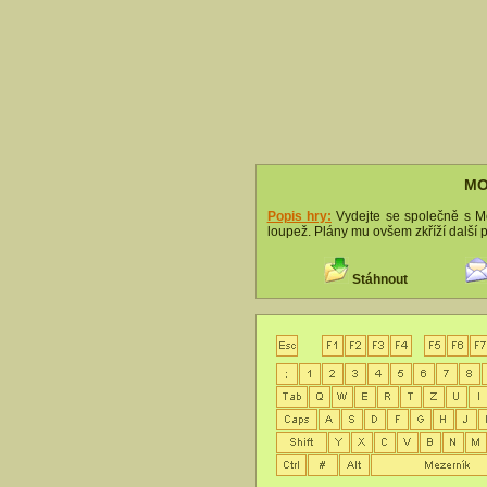
MO
Popis hry:
Vydejte se společně s M
loupež. Plány mu ovšem zkříží další 
Stáhnout