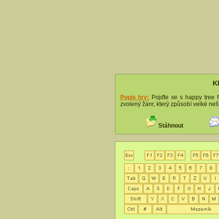
K
Popis hry:
Pojďte se s happy tree f
zvolený žánr, který způsobí velké ne
Stáhnout