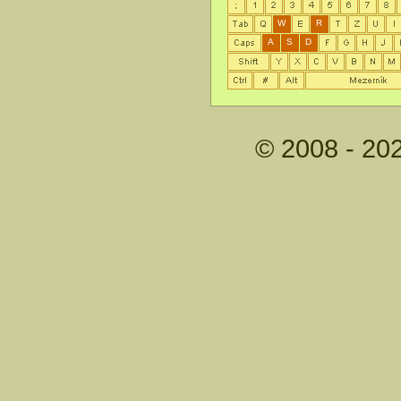
W
R
A
S
D
© 2008 - 20