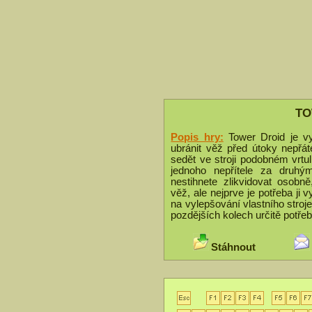
TO
Popis hry:
Tower Droid je v
ubránit věž před útoky nepřá
sedět ve stroji podobném vrtuln
jednoho nepřítele za druhý
nestihnete zlikvidovat osob
věž, ale nejprve je potřeba ji 
na vylepšování vlastního stroje
pozdějších kolech určitě potřeb
Stáhnout