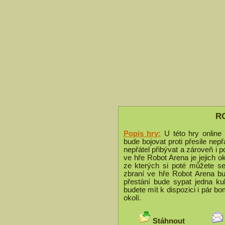
R
Popis hry:
U této hry online
bude bojovat proti přesile nepř
nepřátel přibývat a zároveň i po
ve hře Robot Arena je jejich o
ze kterých si poté můžete se
zbraní ve hře Robot Arena b
přestání bude sypat jedna ku
budete mít k dispozici i pár 
okolí.
Stáhnout