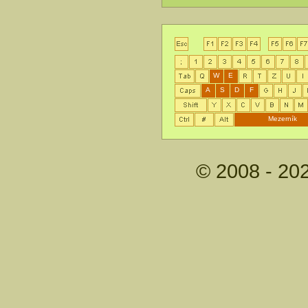
W
E
A
S
D
F
Mezerník
© 2008 - 20