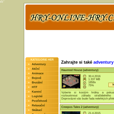
ďż˝
KATEGORIE HER
Zahrajte si také
adventury
»
Adventury
»
Akční
Haunted House (adventury)
»
Animace
30.4.2016
»
Bojové
1.337 MB
1858x
»
Brutální
h
75%
»
HTF
»
Karetní
Vyberte si kostým hrdiny a poku
rozlousknout záhadu strašidelného
»
Logické
Doprovázet vás bude řada nelehkých přek
»
Postřehové
»
Relaxační
Creepos Tales 2 (adventury)
»
Skákací
21.4.2015