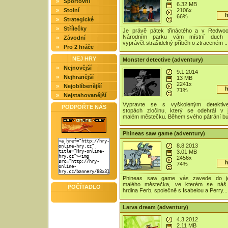
»
Sportovní
6.32 MB
»
Stolní
2106x
h
66%
»
Strategické
»
Střílečky
Je právě pátek třináctého a v Redwo
Národním parku vám místní duch 
»
Závodní
vyprávět strašidelný příběh o ztraceném ..
»
Pro 2 hráče
NEJ HRY
Monster detective (adventury)
»
Nejnovější
9.1.2014
»
Nejhranější
13 MB
2241x
»
Nejoblíbenější
h
71%
»
Nejstahovanější
Vypravte se s vyškoleným detekti
PODPOŘTE NÁS
stopách zločinu, který se odehrál v 
malém městečku. Během svého pátrání bu.
Phineas saw game (adventury)
8.8.2013
3.01 MB
2456x
h
74%
Phineas saw game vás zavede do j
malého městečka, ve kterém se náš 
POČÍTADLO
hrdina Ferb, společně s Isabelou a Perry...
Larva dream (adventury)
4.3.2012
2.11 MB