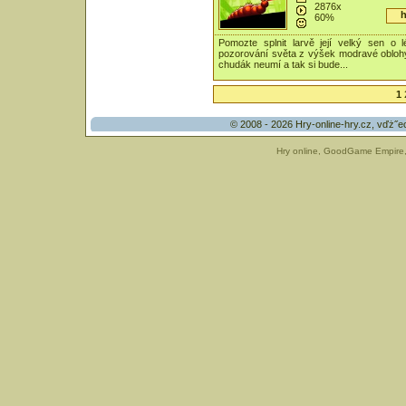
2876x
h
60%
Pomozte splnit larvě její velký sen o l
pozorování světa z výšek modravé oblohy
chudák neumí a tak si bude...
1
© 2008 - 2026
Hry-online-hry.cz
, vďż˝e
Hry online
,
GoodGame Empire